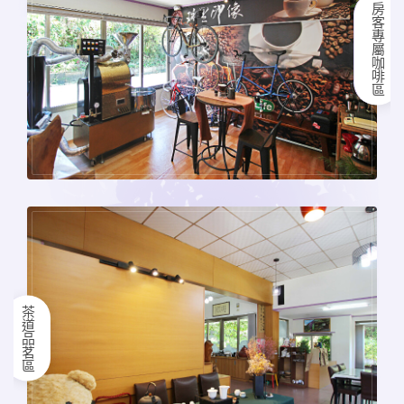
房客專屬咖啡區
茶道品茗區