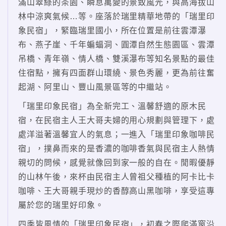
滿山翠綠的茶園、瞬息萬變的景致風光，與高海拔山
林中涼爽氣候…等。座落於瑞里精華地帶的「瑞里印
象民宿」，緊臨瑞里國小，所在位置是前往雲潭瀑
布、燕子崖、千年蝙蝠洞、圓潭自然生態園區、雲潭
吊橋、青年嶺、情人橋、雙溪瀑布等知名景點的最佳
住宿點，擁有四面群山環繞、景色秀麗，更為前往奮
起湖、阿里山、豐山風景區等的中繼站。
「瑞里印象民宿」為全新完工、溫馨舒適的原木民
宿，在民宿主人王大哥夫婦的用心規劃與管理下，處
處洋溢著溫馨宜人的氣息；一進入「瑞里印象咖啡民
宿」，撲鼻而來的是香濃的咖啡香氣與民宿主人熱情
親切的問候，感覺就像回到家一般的自在。閒暇優靜
的山林午後，來杯由民宿主人曾祖父種植的阿卡比卡
咖啡、王大哥親手現炒的香醇高山黑咖啡，享受這專
屬於您的瑞里好印象。
四季皆風情的「瑞里印象民宿」，初春之際爬滿窗沿