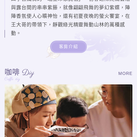
與露台間的串串紫籐，就像翩翩飛舞的夢幻紫蝶，陣
陣香氛使人心曠神怡，還有初夏夜晚的螢火饗宴，在
王大哥的帶領下，靜觀綠光精靈舞動山林的萬種感
動。
客房介紹
Diy
咖啡
MORE
Caffe diy