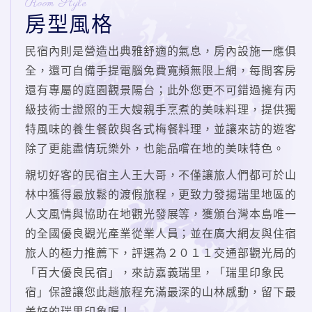
Room Style
房型風格
民宿內則是營造出典雅舒適的氣息，房內設施一應俱
全，還可自備手提電腦免費寬頻無限上網，每間客房
還有專屬的庭園觀景陽台；此外您更不可錯過擁有丙
級技術士證照的王大嫂親手烹煮的美味料理，提供獨
特風味的養生餐飲與各式梅餐料理，並讓來訪的遊客
除了更能盡情玩樂外，也能品嚐在地的美味特色。
親切好客的民宿主人王大哥，不僅讓旅人們都可於山
林中獲得最放鬆的渡假旅程，更致力發揚瑞里地區的
人文風情與協助在地觀光發展等，獲頒台灣本島唯一
的全國優良觀光產業從業人員；並在廣大網友與住宿
旅人的極力推薦下，評選為２０１１交通部觀光局的
「百大優良民宿」，來訪嘉義瑞里，「瑞里印象民
宿」保證讓您此趟旅程充滿最深的山林感動，留下最
美好的瑞里印象喔！