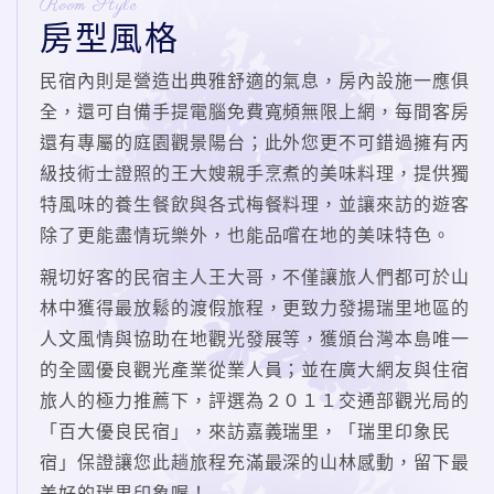
Room Style
房型風格
民宿內則是營造出典雅舒適的氣息，房內設施一應俱
全，還可自備手提電腦免費寬頻無限上網，每間客房
還有專屬的庭園觀景陽台；此外您更不可錯過擁有丙
級技術士證照的王大嫂親手烹煮的美味料理，提供獨
特風味的養生餐飲與各式梅餐料理，並讓來訪的遊客
除了更能盡情玩樂外，也能品嚐在地的美味特色。
親切好客的民宿主人王大哥，不僅讓旅人們都可於山
林中獲得最放鬆的渡假旅程，更致力發揚瑞里地區的
人文風情與協助在地觀光發展等，獲頒台灣本島唯一
的全國優良觀光產業從業人員；並在廣大網友與住宿
旅人的極力推薦下，評選為２０１１交通部觀光局的
「百大優良民宿」，來訪嘉義瑞里，「瑞里印象民
宿」保證讓您此趟旅程充滿最深的山林感動，留下最
美好的瑞里印象喔！