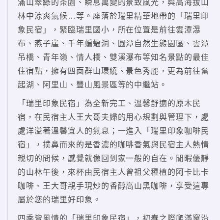
滿山翠綠的茶園、瞬息萬變的景致風光，與高海拔山
林中涼爽氣候…等。座落於瑞里精華地帶的「瑞里印
象民宿」，緊臨瑞里國小，所在位置是前往雲潭瀑
布、燕子崖、千年蝙蝠洞、圓潭自然生態園區、雲潭
吊橋、青年嶺、情人橋、雙溪瀑布等知名景點的最佳
住宿點，擁有四面群山環繞、景色秀麗，更為前往奮
起湖、阿里山、豐山風景區等的中繼站。
「瑞里印象民宿」為全新完工、溫馨舒適的原木民
宿，在民宿主人王大哥夫婦的用心規劃與管理下，處
處洋溢著溫馨宜人的氣息；一進入「瑞里印象咖啡民
宿」，撲鼻而來的是香濃的咖啡香氣與民宿主人熱情
親切的問候，感覺就像回到家一般的自在。閒暇優靜
的山林午後，來杯由民宿主人曾祖父種植的阿卡比卡
咖啡、王大哥親手現炒的香醇高山黑咖啡，享受這專
屬於您的瑞里好印象。
四季皆風情的「瑞里印象民宿」，初春之際爬滿窗沿