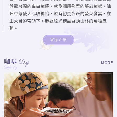
與露台間的串串紫籐，就像翩翩飛舞的夢幻紫蝶，陣
陣香氛使人心曠神怡，還有初夏夜晚的螢火饗宴，在
王大哥的帶領下，靜觀綠光精靈舞動山林的萬種感
動。
客房介紹
Diy
咖啡
MORE
Caffe diy