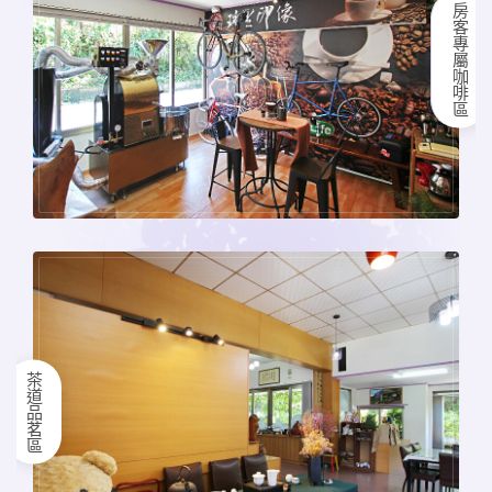
房客專屬咖啡區
茶道品茗區