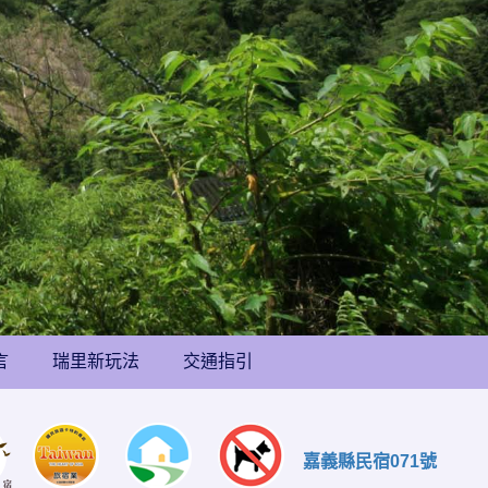
言
瑞里新玩法
交通指引
嘉義縣民宿071號