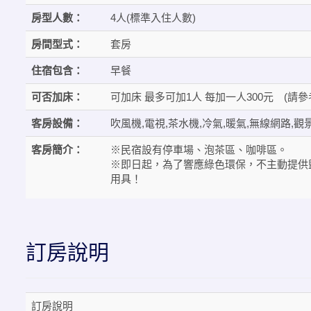
房型人數：
4人(標準入住人數)
房間型式：
套房
住宿包含：
早餐
可否加床：
可加床 最多可加1人 每加一人300元 (請
客房設備：
吹風機,電視,茶水機,冷氣,暖氣,無線網路,觀
客房簡介：
※民宿設有停車場、泡茶區、咖啡區。
※即日起，為了響應綠色環保，不主動提供
用具！
訂房說明
訂房說明