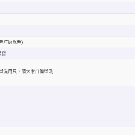
參考訂房說明)
景窗
盥洗用具，請大家自備盥洗