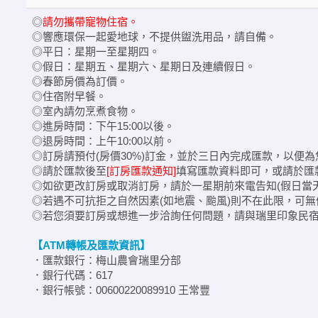
◎
請勿攜帶寵物住宿。
◎響應環保一起愛地球，不提供盥洗用品，請自備。
◎平日：星期一至星期四。
◎假日：星期五、星期六、星期日及連續假日。
◎春節房價為訂價。
◎住宿附早餐。
◎室內請勿烹煮食物。
◎進房時間：下午15:00以後。
◎退房時間：上午10:00以前。
◎訂房請預付(房價30%)訂金，並於三日內完成匯款，以便
◎請於匯款後至
[訂房匯款通知]
填寫匯款資料即可，或請於匯
◎如欲更改訂房或取消訂房，請於一星期前來電告知(假日當
◎若遇不可抗拒之自然因素(如地震、颱風)則不在此限，可
◎若您須要訂房或想進一步洽詢任何問題，請與瑞里印象民宿聯繫，
【ATM轉帳及匯款資訊】
．匯款銀行：梅山農會瑞里分部
．銀行代碼：617
．銀行帳號：00600220089910 王常豐