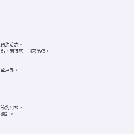
電預約洽詢。
茶點，期待您一同來品嚐。
穿至戶外。
並節約用水。
門鑰匙。