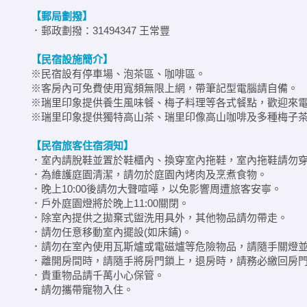
【郵局劃撥】
．郵政劃撥：31494347 王常豐
【民宿設施簡介】
※民宿設有停車場、泡茶區、咖啡區。
※客房內可免費使用寬頻無限上網，帶筆記型電腦請自備。
※瑞里印象提供養生風味餐、梅子料理等各式餐點，歡迎來
※瑞里印象提供獨特高山茶、瑞里印像高山咖啡及多種梅子
【民宿旅客住宿須知】
．室內請脫鞋並置於鞋櫃內、換穿室內拖鞋，室內拖鞋請勿
．為維護庭園清潔，請勿於庭園內烤肉及烹煮食物。
．晚上10:00後請勿大聲喧嘩，以免影響周遭旅客安寧。
．戶外庭園燈將於晚上11:00關閉。
．除室內提供之拋棄式盥洗用具外，其他物品請勿帶走。
．請勿任意移動室內擺設(如床鋪)。
．請勿在室內使用瓦斯爐或電磁爐等危險物品，請隨手關燈
．離開房間時，請隨手將房門鎖上，退房時，請務必繳回房
．貴重物品請千萬小心保管。
‧請勿攜帶寵物入住。