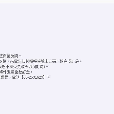
為您保留房間。
款後，來電告知其轉帳帳號末五碼，始完成訂房。
天恕不接受更改火取消訂房)。
無條件退還全數訂金。
電話【05-2501629】。